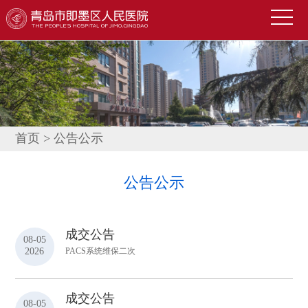
首
页
医
院
新
概
闻
便
况
中
民
科
首页
>
公告公示
心
导
室
技
公告公示
航
介
术
公
绍
园
告
人
成交公告
08-05
地
公
才
联
2026
PACS系统维保二次
示
招
系
信
成交公告
聘
08-05
我
息