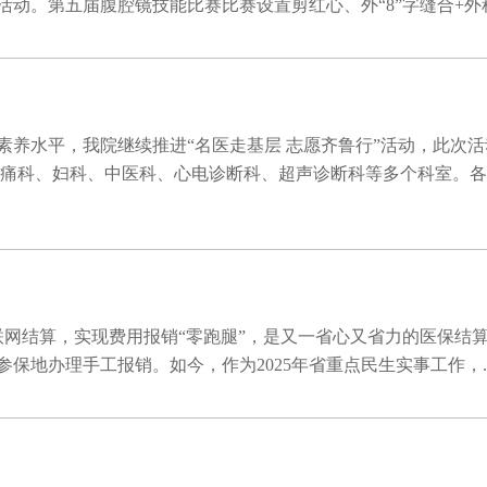
第五届腹腔镜技能比赛比赛设置剪红心、外“8”字缝合+外科结
养水平，我院继续推进“名医走基层 志愿齐鲁行”活动，此次活
疼痛科、妇科、中医科、心电诊断科、超声诊断科等多个科室。
联网结算，实现费用报销“零跑腿”，是又一省心又省力的医保结
地办理手工报销。如今，作为2025年省重点民生实事工作，..