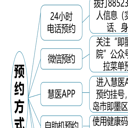
们
公
开