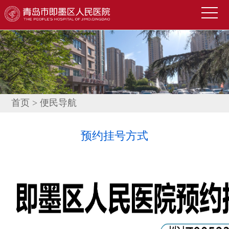
首
页
医
院
新
概
闻
便
况
中
民
科
首页
>
便民导航
心
导
室
技
预约挂号方式
航
介
术
公
绍
园
告
人
地
公
才
联
示
招
系
信
聘
我
息