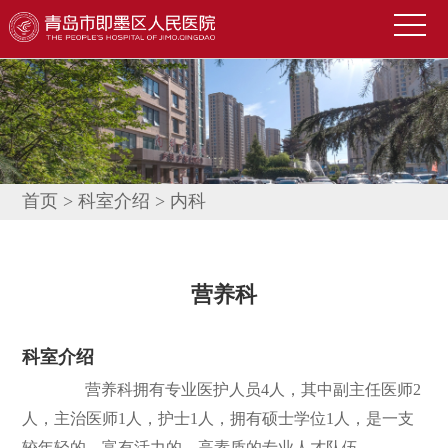
首
页
医
院
新
概
闻
便
况
中
民
科
首页
>
科室介绍
>
内科
心
导
室
技
航
介
术
公
​营养科
绍
园
告
人
科室介绍
地
公
才
联
营养科拥有专业医护人员4人，其中副主任医师2
示
招
系
信
人，主治医师1人，护士1人，拥有硕士学位1人，是一支
聘
我
息
较年轻的、富有活力的、高素质的专业人才队伍。