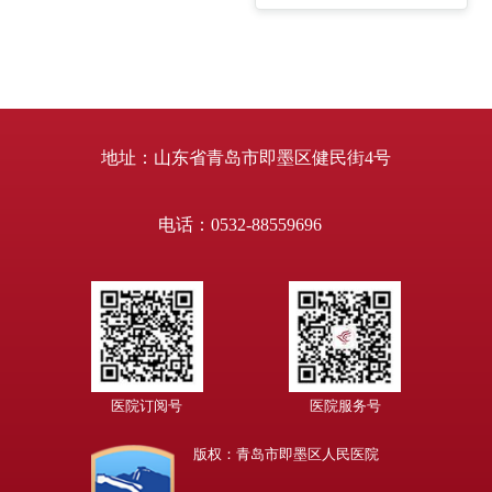
胃、结肠、直肠、腹部
青岛市医学会骨质疏松委
疝、甲状腺、外科急腹症
员会委员。参编著作3部，
等疾病的诊断及治疗。擅
发表论文8篇，实用新型专
长正常人群、疾病康复期
利2项，荣获即墨市三等功
人群、慢性消耗性疾病人
两次。
群的营养评估、营养治疗
及膳食指导。 个人简介：
1992年毕业于内蒙古民族
大学医学院；1998年至
地址：山东省青岛市即墨区健民街4号
2000年进修于白求恩医科
大学第一临床学院腹部外
科；2009年...
电话：0532-88559696
医院订阅号
医院服务号
版权：青岛市即墨区人民医院