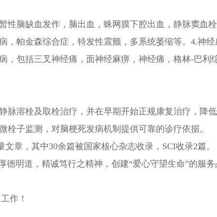
短暂性脑缺血发作，脑出血，蛛网膜下腔出血，静脉窦血栓
森病，帕金森综合症，特发性震颤，多系统萎缩等。4.神
疾病，包括三叉神经痛，面神经麻痹，神经痛，格林-巴利
内静脉溶栓及取栓治疗，并在早期开始正规康复治疗，降
D及微栓子监测，对脑梗死发病机制提供可靠的诊疗依据。
文章，其中30余篇被国家核心杂志收录，SCI收录2篇。
持厚德明道，精诚笃行之精神，创建“爱心守望生命”的服务
力工作！