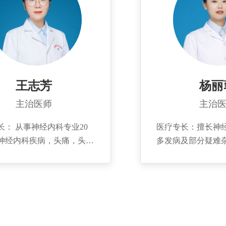
8年曾到北京大学人民医院进修
篇，出版专业论著三部
曾在国内知名杂志上发表专
王志芳
杨丽
主治医师
主治
长： 从事神经内科专业20
医疗专长：擅长神
神经内科疾病，头痛，头
多发病及部分疑难
血管病，颅内炎症，脊髓及
脑血管病、头晕、
经病变的诊断与治疗有较丰
病、睡眠障碍、认
床经验，尤其擅长眩晕方面
的研究。 个人简介：
简介： 2002年
于山西医科大学神
潍坊医学院临床医学系，
业后一直从事神经
2年到齐鲁医院进修学习一年，
发表省级及国家级文章