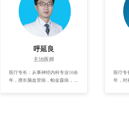
癫痫专业委员会副主任委员，青岛
200
市医学会脑血管病分会委员，山东
学习，
省脑血管病防治协会神经科学专业
业...
委员会常委，山东省脑血管病防治
协会神经急救专业委员，青岛市卒
中质控中心专家组成员。 1992年
呼延良
毕业于包头医学院临床医学系，医
主治医师
学学士，从医执教30年，积累了丰
富的临床经验，多次参与抢救急性
医疗专长：从事神经内科专业10余
医疗专
重症脑血管病、癫痫持续状态等危
年，擅长脑血管病，帕金森病，认
年，对
重病人。曾作为项目负责人参与山
知障碍，运动障碍，头痛头晕等疾
晕，脑
东省神经科学学会急性脑缺血卒中
病的诊治。 个人简介：2006年毕
周围神
管理专项基金项目，与上级医院合
业于滨州医学院临床医学系，2014
富的临
作科研项目颅内大动脉闭塞的危险
年曾到上海瑞金医院进修学习，曾
诊断与治疗。 个人
因素研究。在国内重要学术期刊发
在国内知名杂志上发表专业论文数
毕业于
表论文30余篇，著作6部，曾获山
篇，出版专业论著三部。...
201