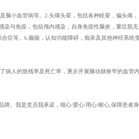
及脑小血管病等。2.头痛头晕，包括各种眩晕，偏头痛，
经感染与免疫，包括颅内感染，自身免疫性脑炎，重症肌无
综合症等。6.癫痫，认知功能障碍，痴呆及其他神经系统
低了病人的致残率及死亡率，逐步开展脑动脉狭窄的血管
品牌。我是党员我承诺，细心/爱心/用心/耐心,保障患者