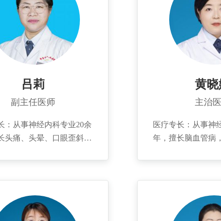
吕莉
黄晓
副主任医师
主治
长：从事神经内科专业20余
医疗专长：从事神经
长头痛、头晕、口眼歪斜、
年，擅长脑血管病
利、肢体麻木无力、偏瘫等
颅内炎症，脊髓及
、脑出血疾病的诊治，对失
神经内科危重症等
呆、癫痫及周围神经系统疾
疗。 个人简介：20
物神经系统疾病、脊髓疾病
宁医学院临床医学系
见解。 个人简介：2000年
林大学白求恩第一
滨州医学院临床医学系，
年，曾发表国家级