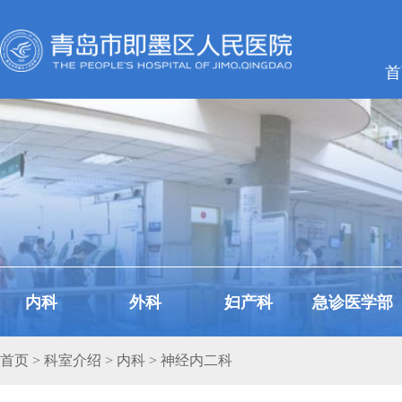
首
内科
外科
妇产科
急诊医学部
首页
>
科室介绍
>
内科
> 神经内二科