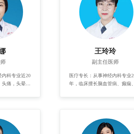
娜
王玲玲
医师
副主任医师
内科专业近20
医疗专长：从事神经内科专业2
，头痛，头晕，
年，临床擅长脑血管病、癫痫
周围神经病变，
金森病、各种头痛、头晕、睡
疾病的诊断及治
碍、周围神经病及神经系统炎
03年毕业于济
疾病的诊治。 个人简介：2000
，2013年到吉
毕业于潍坊医学院临床医学系
医院进修学习一
2008年曾到首都医科大学宣武
专业论文十余
神经内科进修一年，曾在国内