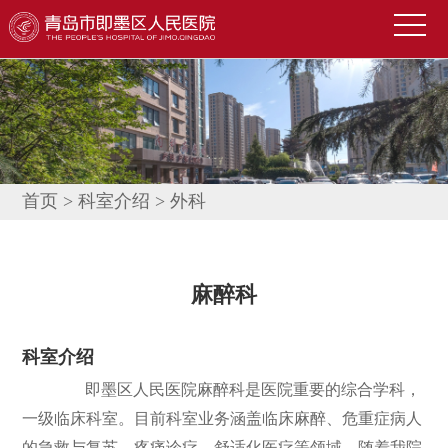
首
页
医
院
新
概
闻
便
况
中
民
科
首页
>
科室介绍
>
外科
心
导
室
技
航
介
术
公
麻醉科
绍
园
告
人
科室介绍
地
公
才
联
即墨区人民医院麻醉科是医院重要的综合学科，
示
招
系
信
一级临床科室。目前科室业务涵盖临床麻醉、危重症病人
聘
我
息
的急救与复苏、疼痛诊疗、舒适化医疗等领域。随着我院