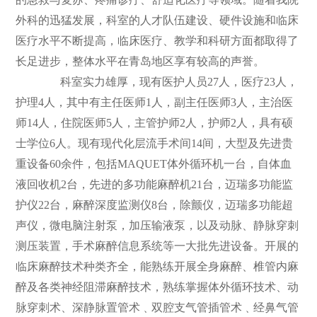
外科的迅猛发展，科室的人才队伍建设、硬件设施和临床
们
公
医疗水平不断提高，临床医疗、教学和科研方面都取得了
开
长足进步，整体水平在青岛地区享有较高的声誉。
科室实力雄厚，现有医护人员27人，医疗23人，
护理4人，其中有主任医师1人，副主任医师3人，主治医
师14人，住院医师5人，主管护师2人，护师2人，具有硕
士学位6人。现有现代化层流手术间14间，大型及先进贵
重设备60余件，包括MAQUET体外循环机一台，自体血
液回收机2台，先进的多功能麻醉机21台，迈瑞多功能监
护仪22台，麻醉深度监测仪8台，除颤仪，迈瑞多功能超
声仪，微电脑注射泵，加压输液泵，以及动脉、静脉穿刺
测压装置，手术麻醉信息系统等一大批先进设备。开展的
临床麻醉技术种类齐全，能熟练开展全身麻醉、椎管内麻
醉及各类神经阻滞麻醉技术，熟练掌握体外循环技术、动
脉穿刺术、深静脉置管术﹑双腔支气管插管术﹑经鼻气管