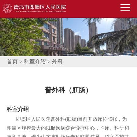
首
页
医
院
新
概
闻
便
况
中
民
科
首页
>
科室介绍
>
外科
心
导
室
技
航
介
术
公
普外科（肛肠）
绍
园
告
人
科室介绍
地
公
才
联
即墨区人民医院普外科(肛肠)目前开放床位45张，为
示
招
系
信
即墨区规模最大的肛肠疾病综合诊疗中心，临床、科研和
聘
我
息
教学基地，现为山东省肛肠病专科联盟成员。科室医护共