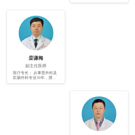
常见病、多发病、疑难杂
症及急危重病人的诊疗；
擅长胃肠道肿瘤、肠易激
综合征、功能性腹痛、便
秘、溃疡性结肠炎、混合
痔、肛裂、肛瘘、肛周脓
肿等的诊断和治疗。 个人
简介： 1991年毕业于青岛
医学院，曾到南京中医药
大学附属医院、江苏省中
医院进修学习。已获国家
级发明专利2项，第一作者
栾谦梅
发表国家级论文篇，参与
论著2篇。
副主任医师
医疗专长： 从事普外科及
肛肠外科专业30年，擅长
普外科常见病、多发病、
疑难病的诊治，结、直肠
癌的诊断及治疗；各种功
能性肠病、溃疡性结肠炎
等肠病的规范化治疗。尤
其擅长治疗各种肛门疾
病；如各种复杂性肛瘘、
肛裂、肛周脓肿、混合痔
等病症的诊断与治疗。还
擅长结肠镜下的诊断及治
疗，如消化道息肉切除术