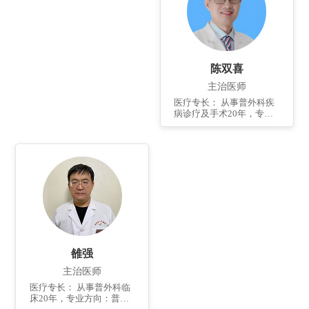
疗。 个人简介： 毕业于昆
明医科大学，曾先后到青
岛大学医学院附属医院、
昆明医科大学附属医院进
修学习。任青岛市抗癌协
会大肠委员会委员，已发
陈双喜
表核心期刊论文2篇，国家
级论文3篇，参与论著1
主治医师
部。
医疗专长： 从事普外科疾
病诊疗及手术20年，专业
方向：胃癌、大肠癌、肛
门疾病的外科及综合治
疗；擅长外科营养不良，
胃肠肿瘤，便秘，功能性
肠病，溃疡性结肠炎以及
急腹症等的诊断和治疗。
开展腹腔镜微创外科手
术。 个人简介： 2006年毕
业于青岛大学医学院，
2012年北京协和医院学习
进修一年，2015年上海瑞
金医院微创中心学习进修
雒强
半年。 已发表国家级论文3
篇，著作2部，荣获医院先
主治医师
进工作者3次。
医疗专长： 从事普外科临
床20年，专业方向：普外