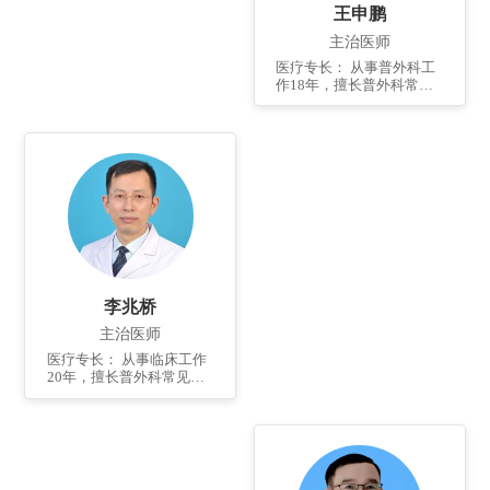
等。 个人简介： 1990年毕
王申鹏
业于潍坊医学院，先后到
青岛市立医院、天津滨江
主治医师
医院进修学习。奖项荣
医疗专长： 从事普外科工
誉：获得国家级发明专利1
作18年，擅长普外科常见
项，国家级实用新型2项，
病：腹股沟疝、痔疮、肛
发表国家级论文5篇，论著
周脓肿、肛瘘、胃肠道疾
2部。
病、阑尾炎等手术治疗及
微创治疗，还擅长结肠镜
的检查及治疗等。 个人简
介： 2003年毕业于济宁医
学院， 曾到济南齐鲁医院
进修学习，已获得发明专
利1项，发表国家级论文4
篇。
李兆桥
主治医师
医疗专长： 从事临床工作
20年，擅长普外科常见病
的诊治；对腹股沟疝，肛
肠疾病（痔、肛裂、肛瘘
等），结直疾病（结肠
癌、直肠癌等）的诊断和
治疗有丰富经验；尤其擅
长腹腔镜下的微创手术治