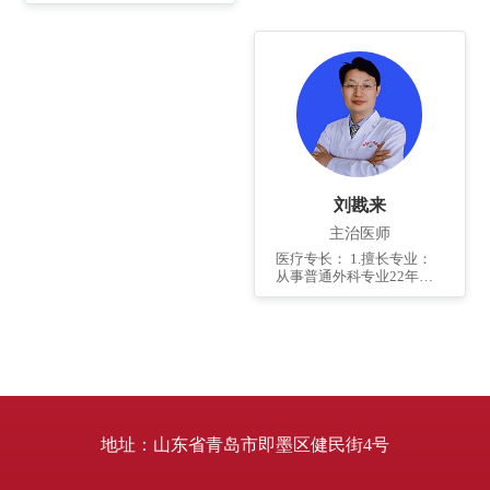
科常见疾病、腹部疼痛及
常见急腹症等的诊断和治
疗。擅长常见肛门、大肠
疾病的诊断与治疗。 个人
简介： 1996年本科毕业于
山东中医学院，2007年研
究生毕业于山东中医药大
学。 奖项荣誉：发表国家
级省级论文8篇，著作多
部。
刘戡来
主治医师
医疗专长： 1.擅长专业：
从事普通外科专业22年，
擅长普通外科常见病、多
发病、疑难杂症及急危重
病人的诊治，如急腹症、
外科休克、消化道出血等
的救治；尤其擅长胃肠道
肿瘤、肠易激综合征、功
能性腹痛、便秘、溃疡性
结肠炎、混合痔、肛裂、
肛瘘、肛周脓肿等的诊断
地址：山东省青岛市即墨区健民街4号
和治疗。还擅长结肠镜下
的诊断及治疗，如消化道
息肉切除术等。 个人简