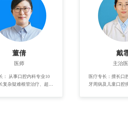
董倩
戴
医师
主治
长： 从事口腔内科专业10
医疗专长：擅长口
长复杂疑难根管治疗、超声
牙周病及儿童口腔
疗、牙周治疗、前牙美学修
龋齿、牙髓炎、牙
龋齿等引起牙齿疼痛、牙龈
变的治疗以及对前
，外伤等引起的前牙折断。
树脂美学修复等修复
长儿童牙病的诊断及治疗。
简介：2013年毕
简介： 2005年
学，口腔牙体牙髓