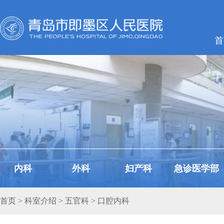
首
内科
外科
妇产科
急诊医学部
首页
>
科室介绍
>
五官科
> 口腔内科