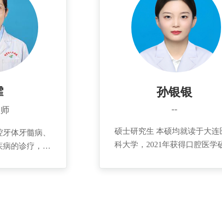
医学院，获得口腔医学硕士学
任青岛市口腔医学会黏膜专业
会委员。已参与国家自然科学
项目1项，发表国家级论文2篇
霏
孙银银
--
医师
硕士研究生 本硕均就读于大连
腔牙体牙髓病、
科大学，2021年获得口腔医学
疾病的诊疗，如
学位。参与多项课题研究，发
周炎以及黏膜病
SCI论文1篇，发表国家级论文2
后牙牙体缺损的
篇。擅长龋病、牙髓炎、根尖
治疗。 个人
牙体缺损、嵌体修复、前牙美
业于西安交通大
复、牙周病、牙齿美白、口腔
专业硕士研究