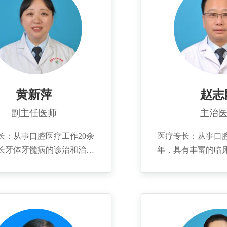
黄新萍
赵志
副主任医师
主治
长：从事口腔医疗工作20余
医疗专长：从事口腔
长牙体牙髓病的诊治和治疗
年，具有丰富的临
缺损的美学修复术，以及儿
腔科疾病的诊断治疗
、成人牙周病和口腔黏膜病
介：本科毕业，曾
...
口腔科、青岛医学
科、广东省口腔医
修。...