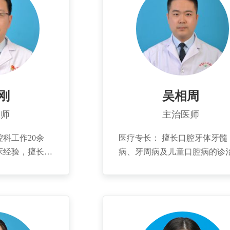
刚
吴相周
医师
主治医师
科工作20余
医疗专长： 擅长口腔牙体牙髓
床经验，擅长口
病、牙周病及儿童口腔病的诊
。 个人简
如龋齿、牙体缺损、急性牙髓
在青岛市立医院
慢性牙周炎的治疗；尤其擅长
院附属医院口腔
缺损的微创修复、龋病、牙髓
院种植科进
根尖周病的治疗。 个人简介：
2015年毕业于哈尔滨医科大学