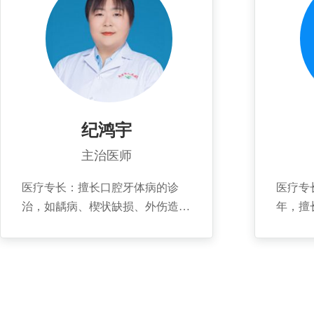
治疗，牙列不齐的诊断及治疗方法
选择，种植牙的围手术期维护。
个人简介： 1992年毕业于滨州医
学院，3次到三甲医院分别进修口
腔内科，口腔外科，口腔种植，口
腔正畸，牙周病专业。任青岛市口
腔医学会牙体牙髓专家委员会常
纪鸿宇
委，胶东口腔医学会理事。已获青
主治医师
岛市市级科技成果进步奖三等奖1
项，发表国家级论文5篇。
医疗专长：擅长口腔牙体病的诊
医疗专
治，如龋病、楔状缺损、外伤造成
年，擅
的牙体缺损等；牙髓病诊治，如急
根管治
慢性牙髓炎、根尖周炎等；以及各
复，如
种牙周疾病及黏膜病等。个人简
肿包等
介：2012年毕业于兰州大学口腔医
同时擅
学院。曾在三甲医院口腔科工作6
个人