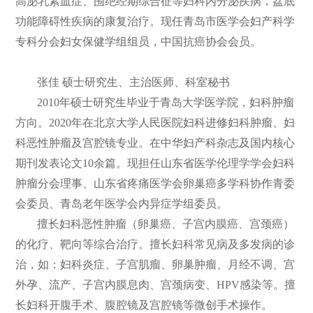
高泌乳素血症、围绝经期综合征等妇科内分泌疾病，盆底
功能障碍性疾病的康复治疗。现任青岛市医学会妇产科学
专科分会妇女保健学组组员，中国抗癌协会会员。
张佳 硕士研究生、主治医师、科室秘书
2010年硕士研究生毕业于青岛大学医学院，妇科肿瘤
方向。2020年在北京大学人民医院妇科进修妇科肿瘤、妇
科恶性肿瘤及宫腔镜专业。在中华妇产科杂志及国内核心
期刊发表论文10余篇。现担任山东省医学伦理学学会妇科
肿瘤分会理事、山东省疼痛医学会卵巢癌多学科协作青委
会委员、青岛老年医学会内异症学组委员。
擅长妇科恶性肿瘤（卵巢癌、子宫内膜癌、宫颈癌）
的化疗、靶向等综合治疗。擅长妇科常见病及多发病的诊
治，如：妇科炎症、子宫肌瘤、卵巢肿瘤、月经不调、宫
外孕、流产、子宫内膜息肉、宫颈病变、HPV感染等。擅
长妇科开腹手术、腹腔镜及宫腔镜等微创手术操作。