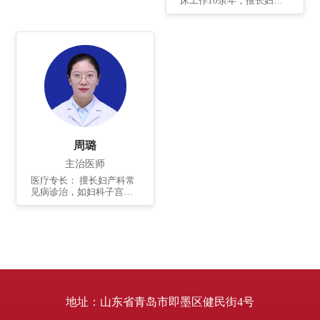
床工作10余年，擅长妇产
科常见病、疑难病的诊
治，熟练掌握妇产科各种
开腹手术及宫腹腔镜微创
手术，尤其妇科肿瘤等的
诊断和治疗。
周璐
主治医师
医疗专长： 擅长妇产科常
见病诊治，如妇科子宫肌
瘤、卵巢肿瘤、子宫内膜
异位症、妇科炎症及妇科
内分泌疾病的诊断及治
疗，熟练掌握妇产科常见
开腹手术及宫腔镜、腹腔
镜微创手术。
地址：山东省青岛市即墨区健民街4号