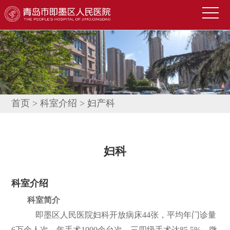
首
页
医
院
新
概
闻
便
况
中
民
科
首页
>
科室介绍
>
妇产科
心
导
室
技
航
介
术
公
妇科
绍
园
告
人
科室介绍
地
公
才
联
科室简介
示
招
系
信
即墨区人民医院妇科开放病床44张，平均年门诊量
聘
我
息
6万余人次，年手术1000余台次，三四级手术达85.5%，微