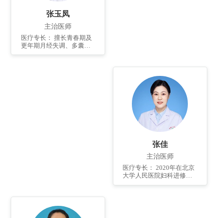
张玉凤
主治医师
医疗专长： 擅长青春期及
更年期月经失调、多囊卵
巢综合征、卵巢早衰、高
泌乳素血症等妇科内分泌
疾病，压力性尿失禁、盆
腔器官脱垂等盆底功能障
碍性疾病的康复治疗，熟
练掌握妇科三、四级腹腔
镜、宫腔镜及开腹手术。
张佳
主治医师
医疗专长： 2020年在北京
大学人民医院妇科进修妇
科肿瘤、妇科恶性肿瘤及
宫腔镜专业，擅长妇科炎
症、宫颈病变、月经不
调、异位妊娠、子宫肌
瘤、子宫内膜异位症、卵