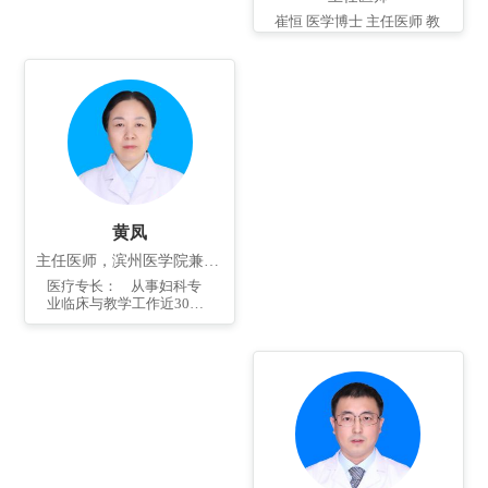
崔恒 医学博士 主任医师 教
授 原北京大学人民医院妇
科肿瘤中心主任、博士研
究生导师 曾获德国洪堡基
金，在德国波恩大学妇产
科从事博士后工作2年。中
华医学会专科会员 、中华
妇科肿瘤学会副主任委
员、中华妇产科学会全国
妇科内镜学组成员，中国
医药生物技术协会理事。
中国老年学和老年医学学
会妇科委员会副主任委
黄凤
员。《中国妇产科临床杂
主任医师，滨州医学院兼职副教授
志》副主编，《中华妇产
科杂志》等多个国家核心
医疗专长： 从事妇科专
专业期刊的编委和常务编
业临床与教学工作近30
委。 先后主持和参与完成
年，擅长妇科宫颈疾病诊
国家863高技术发展计划、
治；擅长宫腔镜和腹腔镜
国家自然科学基金等科研
的微创手术治疗；尤擅长
课题20余项，发表学术论
妇科良恶性肿瘤如：子宫
文200余篇。曾获省、部级
肌瘤、卵巢肿瘤、卵巢
学术奖励6次。获国家发明
癌、子宫内膜癌、宫颈癌
专利4项，美国发明专利1
等的诊断、手术及化疗等
项。 精通普通妇科各种疾
规范化治疗。还擅长妇科
病和妇科肿瘤的诊治，尤
盆底病的诊治；亦擅长妇
其在卵巢癌和子宫内膜异
科内分泌疾病如：不孕