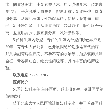
术：阴道紧缩术、小阴唇整形术、处女膜修复术。仪器康
复治疗：子宫脱垂，尿失禁，排尿困难，阴道松弛，腹直
肌分离，盆底肌高张，性功能障碍，便秘，腰背痛，痛
经，乳汁淤积等。手法康复治疗：骨盆前倾，耻骨联合分
离，盆底肌高张，腹直肌分离，乳汁淤积等。
5.妇科生殖内分泌：专门的生殖内分泌门诊已成立近
30年，有专业人员配备。已开展围绝经期激素替代治疗、
卵巢功能障碍性疾病、不孕不育的诊治等，如多囊卵巢综
合征、青春期功血、继发性闭经等，具有丰富的临床经
验。
联系电话
：88513205
医师简介
朱秀红妇科主任 主任医师、硕士研究生、滨洲医学院
兼职教授
曾于北京大学人民医院进修妇科专业，并于首都医科