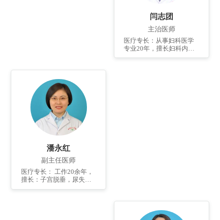
位症等疾病的诊治方面具
症、月经不调、多囊卵巢
有丰富的经验。胜任妇科
综合症、更年...
闫志团
腹腔镜、宫腔镜及各种复
杂和大型手术。
主治医师
医疗专长：从事妇科医学
专业20年，擅长妇科内镜
技术及子宫内膜异位症，
妇科内分泌疾病的诊治，
如子宫肌瘤、卵巢肿瘤、
子宫内膜息肉、子宫内膜
异位症的腹腔镜宫腔镜微
创手术治疗，以及多囊卵
巢综合征、功血的治疗，
其他妇科常见病多发病的
治疗等。个人简介：2000
年毕业于滨州医学院。任
山东省卫生保健协会子宫
内膜异位症和子宫疾病委
潘永红
员会委...
副主任医师
医疗专长： 工作20余年，
擅长：子宫脱垂，尿失
禁，阴道松弛等盆底疾病
的手术治疗。擅长：子宫
肌瘤，卵巢肿瘤，子宫腺
肌病，子宫内膜癌，宫颈
癌，卵巢癌等疾病的微创