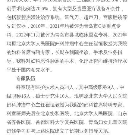
创手术比例达70.6%，拥有大型及贵重医疗设备20余件，
们
公
包括腹腔热灌注治疗系统、氩气刀、超声刀、宫腹腔镜等
开
先进仪器，2016年、2021年均被评为青岛市C类重点专
科。2022年11月被评为青岛市县域临床重点专科。2021年
聘原北京大学人民医院妇科肿瘤中心主任崔恒教授为我院
的妇科首席特聘专家，长期在我院坐诊、手术及业务指
导，我科对妇科恶性肿瘤的手术、化疗及靶向维持治疗水
平处于国内领先水平。
专家队伍
科室现有医护技术人员34人，其中高级职称9人，中
级职称16人，硕士研究生10人。现聘原北京大学人民医院
妇科肿瘤中心主任崔恒教授为我院的妇科首席特聘专家。
科室医师先后在北京协和医院、北京大学人民医院、山东
省齐鲁医院、首都医科大学复兴医院、青岛妇女儿童医院
进修学习并与上述医院建立了长期业务指导关系。