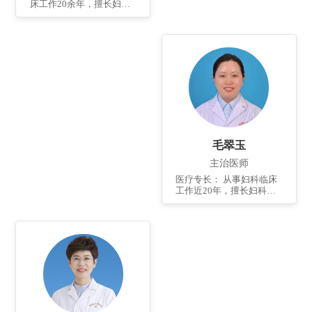
床工作20余年，擅长妇产
科常见病、疑难病的诊
治，熟练掌握妇产科常见
开腹手术及宫腹腔镜微创
手术，尤其擅长侵蚀性葡
萄胎、绒癌、妇科肿瘤的
化疗及异常子宫出血、多
囊卵巢综合征、不孕不育
等妇科内分泌疾病和妇科
炎症、异位妊娠、子宫肌
瘤、卵巢肿瘤等的诊断和
治疗。
毛翠玉
主治医师
医疗专长： 从事妇科临床
工作近20年，擅长妇科常
见病、多发病以及疑难病
的诊治，熟练掌握妇科常
见开腹手术及宫、腹腔镜
微创手术。