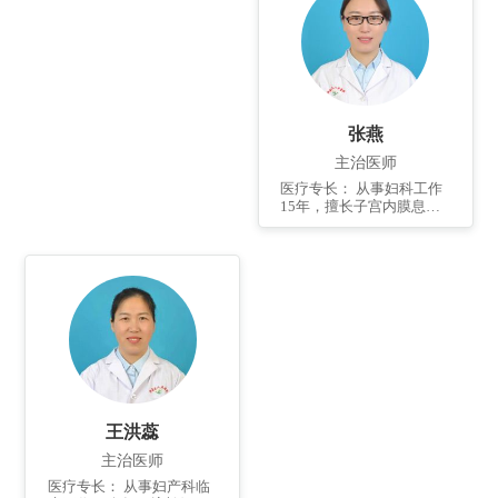
手术及开腹手术治疗。带
头开展：阴道紧缩，小阴
唇整形，处女膜修补等女
性私密整形手术。熟练掌
握盆底康复治疗的指征和
方案。
张燕
主治医师
医疗专长： 从事妇科工作
15年，擅长子宫内膜息
肉、子宫肌瘤、子宫腺肌
病、卵巢囊肿、子宫脱
垂、妇科恶性肿瘤等的治
疗，擅长多囊卵巢综合
征、月经不调等妇科内分
泌疾病的诊治，擅长宫腔
镜、腹腔镜、经阴道等微
创手术，擅长单孔腹腔镜
手术。
王洪蕊
主治医师
医疗专长： 从事妇产科临