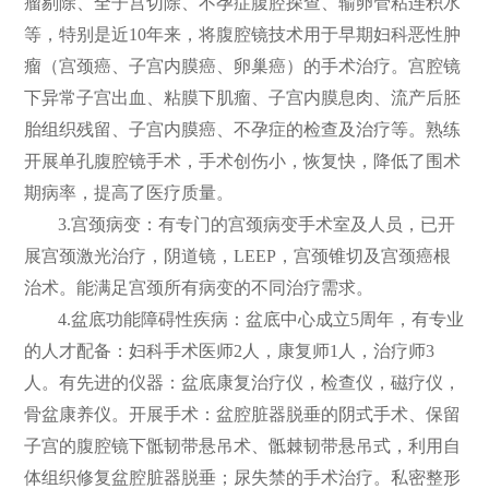
瘤剔除、全子宫切除、不孕症腹腔探查、输卵管粘连积水
等，特别是近10年来，将腹腔镜技术用于早期妇科恶性肿
瘤（宫颈癌、子宫内膜癌、卵巢癌）的手术治疗。宫腔镜
下异常子宫出血、粘膜下肌瘤、子宫内膜息肉、流产后胚
胎组织残留、子宫内膜癌、不孕症的检查及治疗等。熟练
开展单孔腹腔镜手术，手术创伤小，恢复快，降低了围术
期病率，提高了医疗质量。
3.宫颈病变：有专门的宫颈病变手术室及人员，已开
展宫颈激光治疗，阴道镜，LEEP，宫颈锥切及宫颈癌根
治术。能满足宫颈所有病变的不同治疗需求。
4.盆底功能障碍性疾病：盆底中心成立5周年，有专业
的人才配备：妇科手术医师2人，康复师1人，治疗师3
人。有先进的仪器：盆底康复治疗仪，检查仪，磁疗仪，
骨盆康养仪。开展手术：盆腔脏器脱垂的阴式手术、保留
子宫的腹腔镜下骶韧带悬吊术、骶棘韧带悬吊式，利用自
体组织修复盆腔脏器脱垂；尿失禁的手术治疗。私密整形