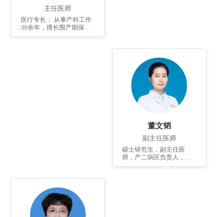
主任医师
医疗专长： 从事产科工作
30余年，擅长围产期保
健，产科疑难病、复杂病
及急危重病人的诊治，如
妊娠期高血压疾病，妊娠
期糖尿病，胎盘早剥、前
置胎盘，各种原因的产后
大出血等的救治，熟练掌
握难产的处理，剖宫产手
术，宫颈环扎术，子宫切
除等手术操作。具有扎实
的专业理论基础和丰富的
临床实践经验，对妊娠期
合并症及并发症可综合分
董文韬
析、判断及处理。即墨区
危重孕产妇救治专家组组
副主任医师
长，多次成功救治危重孕
硕士研究生，副主任医
产妇。 个人简介： 产二病
师，产二病区负责人，滨
区主任医师，1989年毕业
州医学院兼职讲师。曾于
于滨州医学院。曾在北京
同济大学附属上海市第一
医科大学人民医院、山东
妇婴保健院产科临床进
省立医院进修。现任青岛
修。从事临床工作20余
市围产医学会副主任委
年。在国家核心期刊发表
员。已发表国家级文章数
论文数篇，参编著作数
篇。
部。擅长围产期保健，高