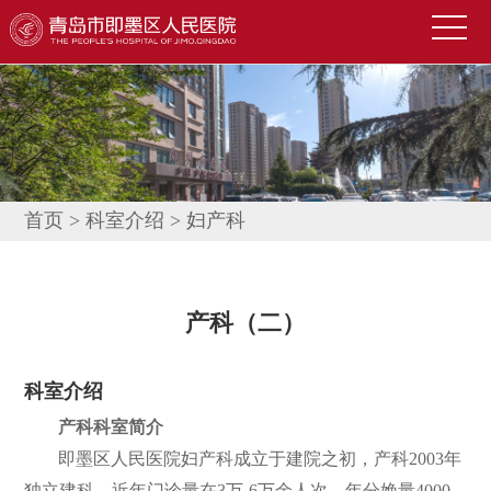
首
页
医
院
新
概
闻
便
况
中
民
科
首页
>
科室介绍
>
妇产科
心
导
室
技
航
介
术
公
产科（二）
绍
园
告
人
科室介绍
地
公
才
联
产科科室简介
示
招
系
信
即墨区人民医院妇产科成立于建院之初，产科2003年
聘
我
息
独立建科，近年门诊量在3万-6万余人次，年分娩量4000-