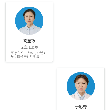
血压疾病、有丰富的临床
经验；对于前置胎盘、早
产、难产有正确的判断及
处理，能正确处理产科并
发症（产后出血、子宫破
裂、羊水栓塞、DIC）等。
个人简介： 产二病区主治
医师，2001年毕业于潍坊
医学院。 2008年-2009年
于北京妇产医院进修学
高宝玲
习。已发表国家级及省级
论余篇。
副主任医师
医疗专长： 产科专业近30
年，擅长产科常见病、多
发病的诊治；对于妊娠期
糖尿病、妊娠期高血压疾
病有丰富的临床经验；能
正确处理产科并发症（产
后出血、子宫破裂、羊水
栓塞、DIC）等，尤善于处
理产房难产、复杂性剖宫
产。 个人简介： 产二病区
副主任医师，1994年毕业
于临沂医学专科学校，后
于北华大学取得本科学
历。已发表国家级论文及
于彩秀
著作6余篇。