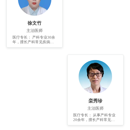
危妊娠管理，难产及各种
产科手术，包括前置胎
盘、多胎妊娠、多次剖宫
产、妊娠合并子宫肌瘤等
复杂性剖宫产手术。多次
徐文竹
参与产科急危重症等重大
抢救。
主治医师
医疗专长： 产科专业30余
年，擅长产科常见疾病、
多发疾病诊断及治疗，掌
握子宫下段剖宫产术的操
作及处理，能正确处理产
房难产及产科并发症。 个
人简介： 产二病区主治医
师，1995年毕业于临沂医
学专科学校，后于潍坊医
学院取得本科学历。已发
表国家级论文及著作5篇。
栾秀珍
主治医师
医疗专长： 从事产科专业
20余年，擅长产科常见
病、多发病的诊治；对于
妊娠期糖尿病、妊娠期高