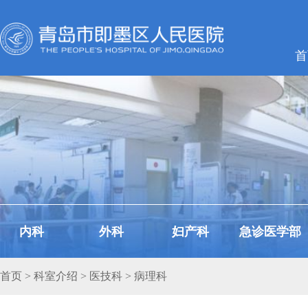
首
内科
外科
妇产科
急诊医学部
首页
>
科室介绍
>
医技科
> 病理科