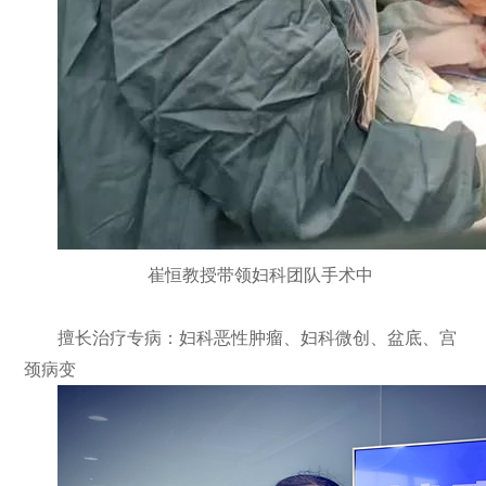
崔恒教授带领妇科团队手术中
擅长治疗专病：妇科恶性肿瘤、妇科微创、盆底、宫
颈病变