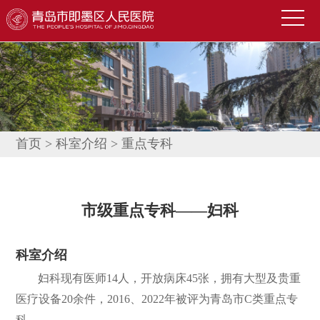
首
页
医
院
新
概
闻
便
况
中
民
科
首页
>
科室介绍
>
重点专科
心
导
室
技
航
介
术
公
市级重点专科——妇科
绍
园
告
人
科室介绍
地
公
才
联
妇科现有医师14人，开放病床45张，拥有大型及贵重
示
招
系
信
医疗设备20余件，2016、2022年被评为青岛市C类重点专
聘
我
息
科。