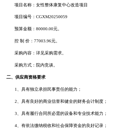
项目名称
：女性整体康复中心改造项目
们
公
项目编号：CGXM20250059
开
预算金额：80000.00元。
控 制 价：77003.96元。
采购内容：详见采购需求。
采购方式：院内竞谈。
二
、供应商资格要求
1、
具有独立承担民事责任的能力；
2、
具有良好的商业信誉和健全的财务会计制度；
3、
具有履行合同所必需的设备和专业技术能力；
4、
有依法缴纳税收和社会保障资金的良好记录；