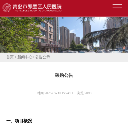
首
页
医
院
新
概
闻
便
况
中
民
科
首页
>
新闻中心
>
公告公示
心
导
室
技
采购公告
航
介
术
公
绍
园
告
人
时间:2025-05-30 15:24:11 浏览:2098
地
公
才
联
示
招
系
信
一、项目概况
聘
我
息